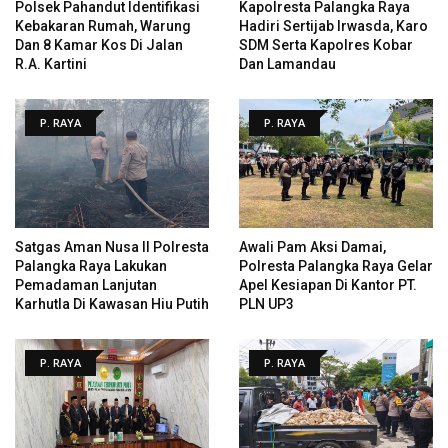
Polsek Pahandut Identifikasi
Kapolresta Palangka Raya
Kebakaran Rumah, Warung
Hadiri Sertijab Irwasda, Karo
Dan 8 Kamar Kos Di Jalan
SDM Serta Kapolres Kobar
R.A. Kartini
Dan Lamandau
P. RAYA
P. RAYA
Satgas Aman Nusa II Polresta
Awali Pam Aksi Damai,
Palangka Raya Lakukan
Polresta Palangka Raya Gelar
Pemadaman Lanjutan
Apel Kesiapan Di Kantor PT.
Karhutla Di Kawasan Hiu Putih
PLN UP3
P. RAYA
P. RAYA