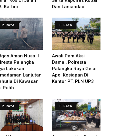
mar Kos Di Jalan
Serta Kapolres Kobar
A. Kartini
Dan Lamandau
P. RAYA
P. RAYA
tgas Aman Nusa II
Awali Pam Aksi
lresta Palangka
Damai, Polresta
ya Lakukan
Palangka Raya Gelar
madaman Lanjutan
Apel Kesiapan Di
rhutla Di Kawasan
Kantor PT. PLN UP3
u Putih
P. RAYA
P. RAYA