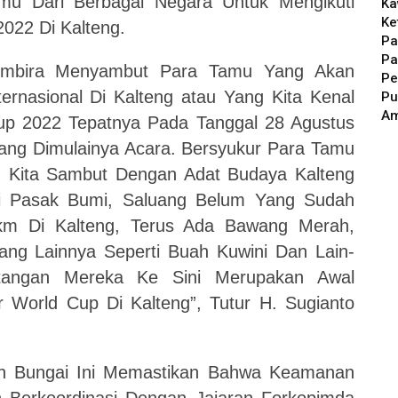
mu Dari Berbagai Negara Untuk Mengikuti
Ka
Ke
2022 Di Kalteng.
Pa
Pa
embira Menyambut Para Tamu Yang Akan
Pe
rnasional Di Kalteng atau Yang Kita Kenal
Pu
A
up 2022 Tepatnya Pada Tanggal 28 Agustus
ang Dimulainya Acara. Bersyukur Para Tamu
. Kita Sambut Dengan Adat Budaya Kalteng
i Pasak Bumi, Saluang Belum Yang Sudah
km Di Kalteng, Terus Ada Bawang Merah,
g Lainnya Seperti Buah Kuwini Dan Lain-
atangan Mereka Ke Sini Merupakan Awal
r World Cup Di Kalteng”, Tutur H. Sugianto
n Bungai Ini Memastikan Bahwa Keamanan