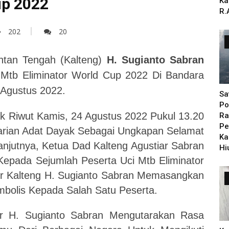
up 2022
Ka
R.
202
20
tan Tengah (Kalteng)
H. Sugianto Sabran
Mtb Eliminator World Cup 2022 Di Bandara
 Agustus 2022.
Sa
Po
lik Riwut Kamis, 24 Agustus 2022 Pukul 13.20
Ra
Pe
rian Adat Dayak Sebagai Ungkapan Selamat
Ka
njutnya, Ketua Dad Kalteng Agustiar Sabran
Hi
epada Sejumlah Peserta Uci Mtb Eliminator
r Kalteng H. Sugianto Sabran Memasangkan
mbolis Kepada Salah Satu Peserta.
ur H. Sugianto Sabran Mengutarakan Rasa