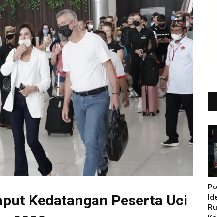
Po
put Kedatangan Peserta Uci
Id
Ru