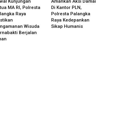
wal Kunjungan
Amankan Aksi Damai
tua MA RI, Polresta
Di Kantor PLN,
langka Raya
Polresta Palangka
stikan
Raya Kedepankan
ngamanan Wisuda
Sikap Humanis
rnabakti Berjalan
man