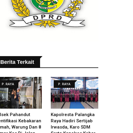
Berita Terkait
P. RAYA
P. RAYA
lsek Pahandut
Kapolresta Palangka
entifikasi Kebakaran
Raya Hadiri Sertijab
mah, Warung Dan 8
Irwasda, Karo SDM