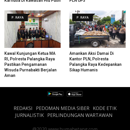
Karhutla Di Kawasan Hiu Putih
PLN UP3
P. RAYA
P. RAYA
Kawal Kunjungan Ketua MA
Amankan Aksi Damai Di
RI, Polresta Palangka Raya
Kantor PLN, Polresta
Pastikan Pengamanan
Palangka Raya Kedepankan
Wisuda Purnabakti Berjalan
Sikap Humanis
Aman
REDAKSI
PEDOMAN MEDIA SIBER
KODE ETIK
JURNALISTIK
PERLINDUNGAN WARTAWAN
@2020 www.humabetang.com