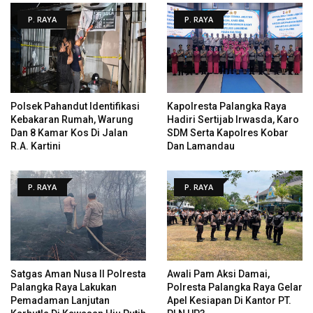
P. RAYA
P. RAYA
Polsek Pahandut Identifikasi
Kapolresta Palangka Raya
Kebakaran Rumah, Warung
Hadiri Sertijab Irwasda, Karo
Dan 8 Kamar Kos Di Jalan
SDM Serta Kapolres Kobar
R.A. Kartini
Dan Lamandau
P. RAYA
P. RAYA
Satgas Aman Nusa II Polresta
Awali Pam Aksi Damai,
Palangka Raya Lakukan
Polresta Palangka Raya Gelar
Pemadaman Lanjutan
Apel Kesiapan Di Kantor PT.