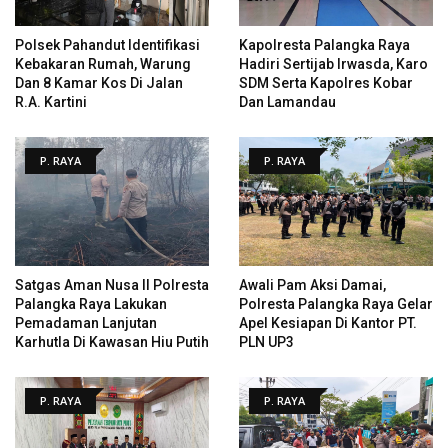
Polsek Pahandut Identifikasi
Kapolresta Palangka Raya
Kebakaran Rumah, Warung
Hadiri Sertijab Irwasda, Karo
Dan 8 Kamar Kos Di Jalan
SDM Serta Kapolres Kobar
R.A. Kartini
Dan Lamandau
P. RAYA
P. RAYA
Satgas Aman Nusa II Polresta
Awali Pam Aksi Damai,
Palangka Raya Lakukan
Polresta Palangka Raya Gelar
Pemadaman Lanjutan
Apel Kesiapan Di Kantor PT.
Karhutla Di Kawasan Hiu Putih
PLN UP3
P. RAYA
P. RAYA