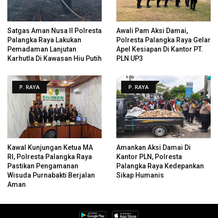
Satgas Aman Nusa II Polresta
Awali Pam Aksi Damai,
Palangka Raya Lakukan
Polresta Palangka Raya Gelar
Pemadaman Lanjutan
Apel Kesiapan Di Kantor PT.
Karhutla Di Kawasan Hiu Putih
PLN UP3
P. RAYA
P. RAYA
Kawal Kunjungan Ketua MA
Amankan Aksi Damai Di
RI, Polresta Palangka Raya
Kantor PLN, Polresta
Pastikan Pengamanan
Palangka Raya Kedepankan
Wisuda Purnabakti Berjalan
Sikap Humanis
Aman