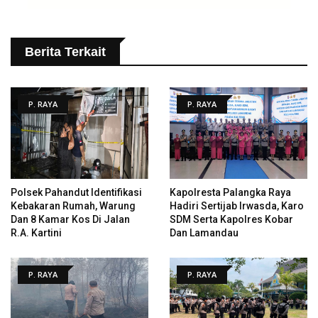
Berita Terkait
P. RAYA
P. RAYA
Polsek Pahandut Identifikasi
Kapolresta Palangka Raya
Kebakaran Rumah, Warung
Hadiri Sertijab Irwasda, Karo
Dan 8 Kamar Kos Di Jalan
SDM Serta Kapolres Kobar
R.A. Kartini
Dan Lamandau
P. RAYA
P. RAYA