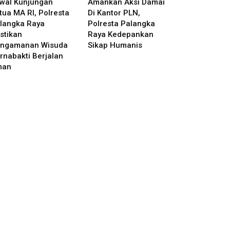
wal Kunjungan
Amankan Aksi Damai
tua MA RI, Polresta
Di Kantor PLN,
langka Raya
Polresta Palangka
stikan
Raya Kedepankan
ngamanan Wisuda
Sikap Humanis
rnabakti Berjalan
man