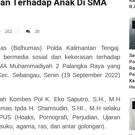
an Terhadap Anak Di SMA
Ka
R.
202
20
as (Bidhumas) Polda Kalimantan Tengaj
Sa
ak bermedia sosial dan kekerasan terhadap
Po
 SMA Muhammadiyah 2 Palangka Raya yang
Ra
Kec. Sebangau, Senin (19 September 2022)
Pe
Ka
Hi
ah Kombes Pol K. Eko Saputro, S.H., M.H
umas Ipda H. Shamsudin, S.HI., M.H selaku
S (Hoaks, Pornografi, Perjudian, Ujaran
uku, agama, ras, dan antar golongan).