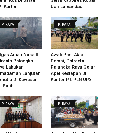
mar Kos Di Jalan
Serta Kapolres Kobar
A. Kartini
Dan Lamandau
P. RAYA
P. RAYA
tgas Aman Nusa II
Awali Pam Aksi
lresta Palangka
Damai, Polresta
ya Lakukan
Palangka Raya Gelar
madaman Lanjutan
Apel Kesiapan Di
rhutla Di Kawasan
Kantor PT. PLN UP3
u Putih
P. RAYA
P. RAYA