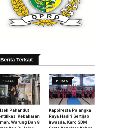
Berita Terkait
P. RAYA
P. RAYA
lsek Pahandut
Kapolresta Palangka
entifikasi Kebakaran
Raya Hadiri Sertijab
mah, Warung Dan 8
Irwasda, Karo SDM