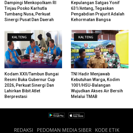
Dampingi Menkopolkam RI
Kepulangan Satgas Yonif
Tinjau Posko Karhutla
631/Antang, Tegaskan
Tumbang Nusa, Perkuat
Pengabdian Prajurit Adalah
Sinergi Pusat Dan Daerah
Kehormatan Bangsa
KALTENG
KALTENG
Kodam XXII/Tambun Bungai
TNI Hadir Menjawab
Resmi Buka Gubernur Cup
Kebutuhan Warga, Kodim
2026, Perkuat Sinergi Dan
1001/HSU-Balangan
Lahirkan Bibit Atlet
Wujudkan Akses Air Bersih
Berprestasi
Melalui TMAB
REDAKSI
PEDOMAN MEDIA SIBER
KODE ETIK