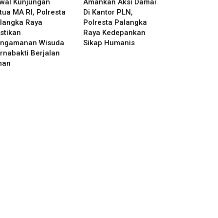
wal Kunjungan
Amankan Aksi Damai
tua MA RI, Polresta
Di Kantor PLN,
langka Raya
Polresta Palangka
stikan
Raya Kedepankan
ngamanan Wisuda
Sikap Humanis
rnabakti Berjalan
man