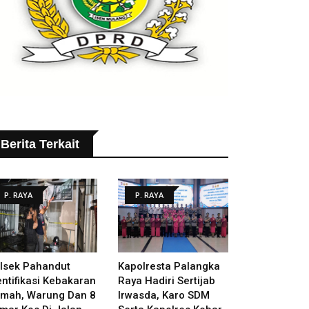
Berita Terkait
P. RAYA
P. RAYA
lsek Pahandut
Kapolresta Palangka
entifikasi Kebakaran
Raya Hadiri Sertijab
mah, Warung Dan 8
Irwasda, Karo SDM