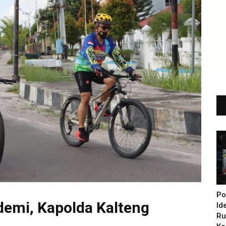
Po
demi, Kapolda Kalteng
Id
Ru