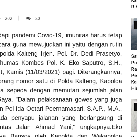
Ka
R.
202
20
pi pandemi Covid-19, imunitas harus tetap
cara guna mewujudkan ini yaitu dengan rutin
polda Kalteng Irjen. Pol. Dr. Dedi Prasetyo,
Sa
dhumas Kombes Pol. K. Eko Saputro, S.H.,
Po
Ra
, Kamis (11/03/2021) pagi. Diterangkannya,
Pe
 orang nomor satu di Polda Kalteng, Kapolda
Ka
Hi
aga sepeda dengan memutari sejumlah jalan
 Raya.
"Dalam pelaksanaan gowes yang juga
n Pol Ida Oetari Poernamasari, S.A.P., M.A.,
da penyapu jalanan yang berlangsung di
ntas Jalan Ahmad Yani," ungkapnya.Eko
nya Bansos oleh Kapolda dan Wakapolda