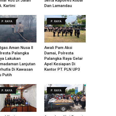
mar Kos Di Jalan
Serta Kapolres Kobar
A. Kartini
Dan Lamandau
P. RAYA
P. RAYA
tgas Aman Nusa II
Awali Pam Aksi
lresta Palangka
Damai, Polresta
ya Lakukan
Palangka Raya Gelar
madaman Lanjutan
Apel Kesiapan Di
rhutla Di Kawasan
Kantor PT. PLN UP3
u Putih
P. RAYA
P. RAYA