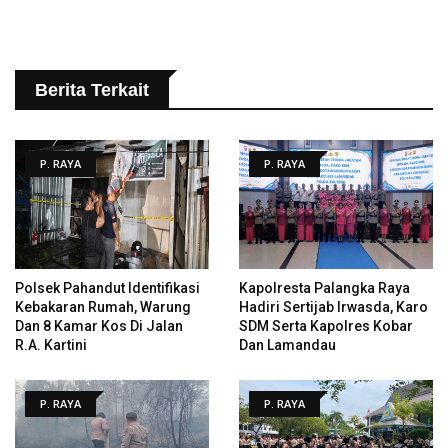
Berita Terkait
P. RAYA
P. RAYA
Polsek Pahandut Identifikasi
Kapolresta Palangka Raya
Kebakaran Rumah, Warung
Hadiri Sertijab Irwasda, Karo
Dan 8 Kamar Kos Di Jalan
SDM Serta Kapolres Kobar
R.A. Kartini
Dan Lamandau
P. RAYA
P. RAYA