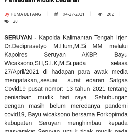
By
HUMA BETANG
04-27-2021
202
20
SERUYAN -
Kapolda Kalimantan Tengah Irjen
Dr.Dediprasetyo M.Hum,M.Si MM melalui
Kapolres Seruyan AKBP. Bayu
Wicaksono,SH,S.I.K,M.Si.pada selasa
27/April/2021 di hadapan para awak media
mengatakan,,sesuai surat edaran Satgas
Covid19 pusat nomor: 13 tahun 2021 tentang
peniadaan mudik hari raya. Sehubungan
dengan masih belum meredanya pandemi
covid19, Bayu wicaksono bersama Forkopimda
kabupaten Seruyan menghimbau kepada
masyarakat Seruyan untuk tidak mudik pada