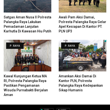
Satgas Aman Nusa II Polresta
Awali Pam Aksi Damai,
Palangka Raya Lakukan
Polresta Palangka Raya Gelar
Pemadaman Lanjutan
Apel Kesiapan Di Kantor PT.
Karhutla Di Kawasan Hiu Putih
PLN UP3
P. RAYA
P. RAYA
Kawal Kunjungan Ketua MA
Amankan Aksi Damai Di
RI, Polresta Palangka Raya
Kantor PLN, Polresta
Pastikan Pengamanan
Palangka Raya Kedepankan
Wisuda Purnabakti Berjalan
Sikap Humanis
Aman