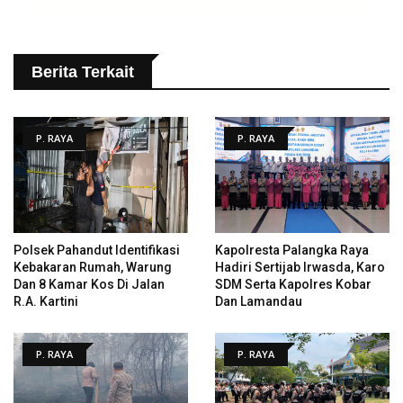
Berita Terkait
P. RAYA
P. RAYA
Polsek Pahandut Identifikasi
Kapolresta Palangka Raya
Kebakaran Rumah, Warung
Hadiri Sertijab Irwasda, Karo
Dan 8 Kamar Kos Di Jalan
SDM Serta Kapolres Kobar
R.A. Kartini
Dan Lamandau
P. RAYA
P. RAYA