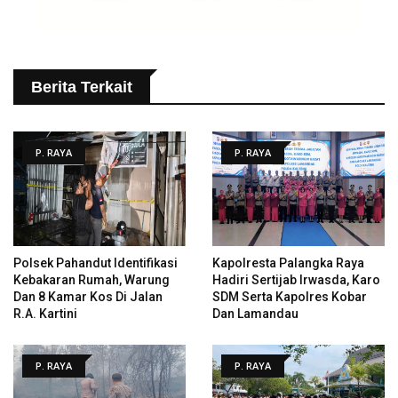
Berita Terkait
P. RAYA
P. RAYA
Polsek Pahandut Identifikasi
Kapolresta Palangka Raya
Kebakaran Rumah, Warung
Hadiri Sertijab Irwasda, Karo
Dan 8 Kamar Kos Di Jalan
SDM Serta Kapolres Kobar
R.A. Kartini
Dan Lamandau
P. RAYA
P. RAYA