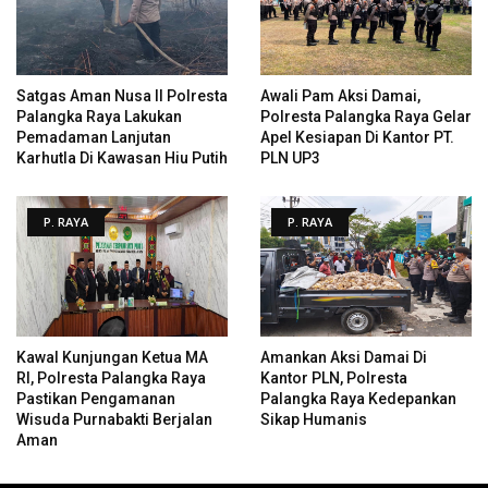
Satgas Aman Nusa II Polresta
Awali Pam Aksi Damai,
Palangka Raya Lakukan
Polresta Palangka Raya Gelar
Pemadaman Lanjutan
Apel Kesiapan Di Kantor PT.
Karhutla Di Kawasan Hiu Putih
PLN UP3
P. RAYA
P. RAYA
Kawal Kunjungan Ketua MA
Amankan Aksi Damai Di
RI, Polresta Palangka Raya
Kantor PLN, Polresta
Pastikan Pengamanan
Palangka Raya Kedepankan
Wisuda Purnabakti Berjalan
Sikap Humanis
Aman