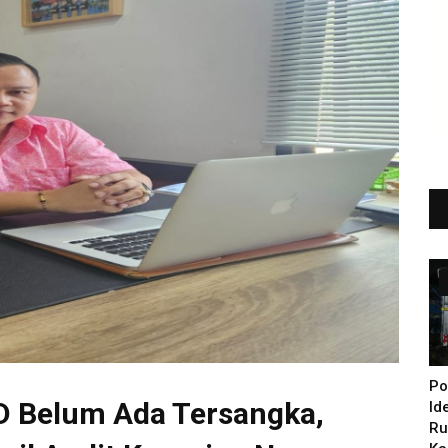
Po
D Belum Ada Tersangka,
Id
Ru