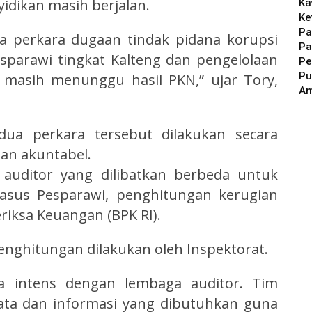
dikan masih berjalan.
Ka
Ke
Pa
a perkara dugaan tindak pidana korupsi
Pa
sparawi tingkat Kalteng dan pengelolaan
Pe
Pu
 masih menunggu hasil PKN,” ujar Tory,
A
ua perkara tersebut dilakukan secara
dan akuntabel.
 auditor yang dilibatkan berbeda untuk
asus Pesparawi, penghitungan kerugian
riksa Keuangan (BPK RI).
nghitungan dilakukan oleh Inspektorat.
ra intens dengan lembaga auditor. Tim
ata dan informasi yang dibutuhkan guna