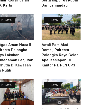
mar Kos Di Jalan
Serta Kapolres Kobar
A. Kartini
Dan Lamandau
P. RAYA
P. RAYA
tgas Aman Nusa II
Awali Pam Aksi
lresta Palangka
Damai, Polresta
ya Lakukan
Palangka Raya Gelar
madaman Lanjutan
Apel Kesiapan Di
rhutla Di Kawasan
Kantor PT. PLN UP3
u Putih
P. RAYA
P. RAYA