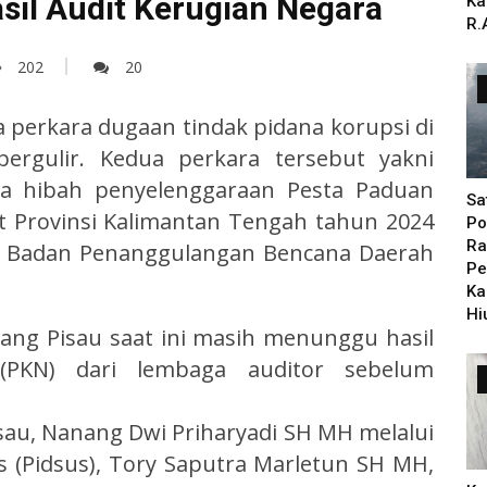
asil Audit Kerugian Negara
Ka
R.
202
20
perkara dugaan tindak pidana korupsi di
ergulir. Kedua perkara tersebut yakni
na hibah penyelenggaraan Pesta Paduan
Sa
at Provinsi Kalimantan Tengah tahun 2024
Po
Ra
a Badan Penanggulangan Bencana Daerah
Pe
Ka
Hi
lang Pisau saat ini masih menunggu hasil
(PKN) dari lembaga auditor sebelum
sau, Nanang Dwi Priharyadi SH MH melalui
s (Pidsus), Tory Saputra Marletun SH MH,