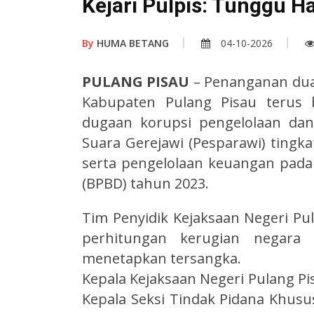
Kejari Pulpis: Tunggu H
By
HUMA BETANG
04-10-2026
PULANG PISAU
– Penanganan dua 
Kabupaten Pulang Pisau terus b
dugaan korupsi pengelolaan da
Suara Gerejawi (Pesparawi) tingk
serta pengelolaan keuangan pad
(BPBD) tahun 2023.
Tim Penyidik Kejaksaan Negeri Pu
perhitungan kerugian negara 
menetapkan tersangka.
Kepala Kejaksaan Negeri Pulang Pi
Kepala Seksi Tindak Pidana Khusu