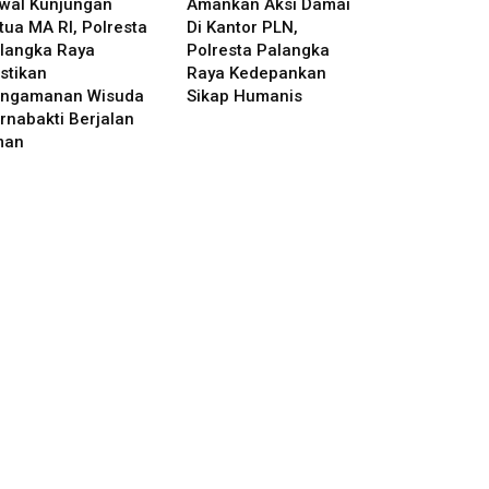
wal Kunjungan
Amankan Aksi Damai
tua MA RI, Polresta
Di Kantor PLN,
langka Raya
Polresta Palangka
stikan
Raya Kedepankan
ngamanan Wisuda
Sikap Humanis
rnabakti Berjalan
man