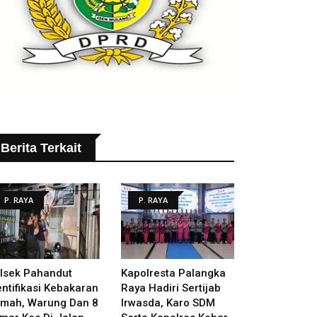
Berita Terkait
P. RAYA
P. RAYA
lsek Pahandut
Kapolresta Palangka
entifikasi Kebakaran
Raya Hadiri Sertijab
mah, Warung Dan 8
Irwasda, Karo SDM