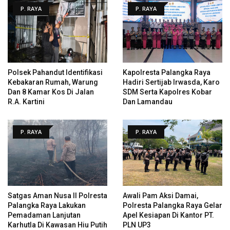
P. RAYA
P. RAYA
Polsek Pahandut Identifikasi
Kapolresta Palangka Raya
Kebakaran Rumah, Warung
Hadiri Sertijab Irwasda, Karo
Dan 8 Kamar Kos Di Jalan
SDM Serta Kapolres Kobar
R.A. Kartini
Dan Lamandau
P. RAYA
P. RAYA
Satgas Aman Nusa II Polresta
Awali Pam Aksi Damai,
Palangka Raya Lakukan
Polresta Palangka Raya Gelar
Pemadaman Lanjutan
Apel Kesiapan Di Kantor PT.
Karhutla Di Kawasan Hiu Putih
PLN UP3