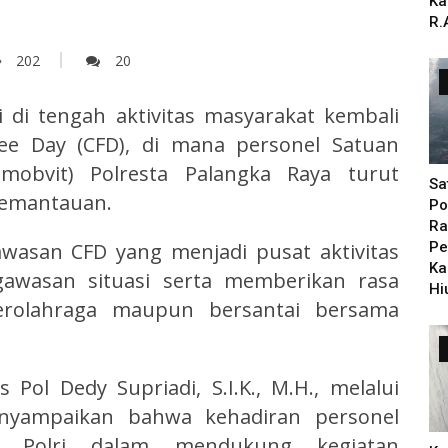
Ka
R.
202
20
i di tengah aktivitas masyarakat kembali
ree Day (CFD), di mana personel Satuan
mobvit) Polresta Palangka Raya turut
Sa
emantauan.
Po
Ra
awasan CFD yang menjadi pusat aktivitas
Pe
Ka
awasan situasi serta memberikan rasa
Hi
rolahraga maupun bersantai bersama
Pol Dedy Supriadi, S.I.K., M.H., melalui
nyampaikan bahwa kehadiran personel
n Polri dalam mendukung kegiatan