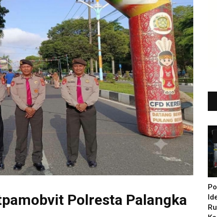
Po
tpamobvit Polresta Palangka
Id
Ru