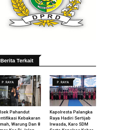
Berita Terkait
P. RAYA
P. RAYA
lsek Pahandut
Kapolresta Palangka
entifikasi Kebakaran
Raya Hadiri Sertijab
mah, Warung Dan 8
Irwasda, Karo SDM