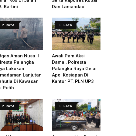
mar Kos Di Jalan
Serta Kapolres Kobar
A. Kartini
Dan Lamandau
P. RAYA
P. RAYA
tgas Aman Nusa II
Awali Pam Aksi
lresta Palangka
Damai, Polresta
ya Lakukan
Palangka Raya Gelar
madaman Lanjutan
Apel Kesiapan Di
rhutla Di Kawasan
Kantor PT. PLN UP3
u Putih
P. RAYA
P. RAYA