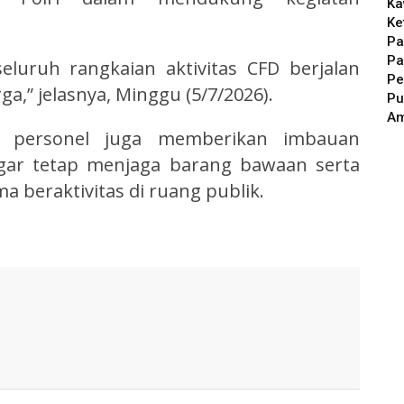
Ka
Ke
Pa
Pa
luruh rangkaian aktivitas CFD berjalan
Pe
a,” jelasnya, Minggu (5/7/2026).
Pu
A
, personel juga memberikan imbauan
gar tetap menjaga barang bawaan serta
 beraktivitas di ruang publik.