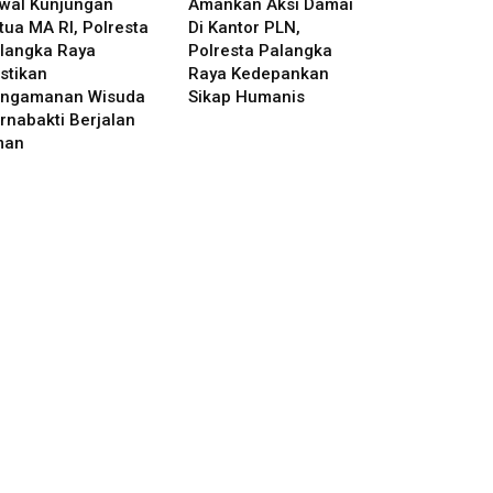
wal Kunjungan
Amankan Aksi Damai
tua MA RI, Polresta
Di Kantor PLN,
langka Raya
Polresta Palangka
stikan
Raya Kedepankan
ngamanan Wisuda
Sikap Humanis
rnabakti Berjalan
man