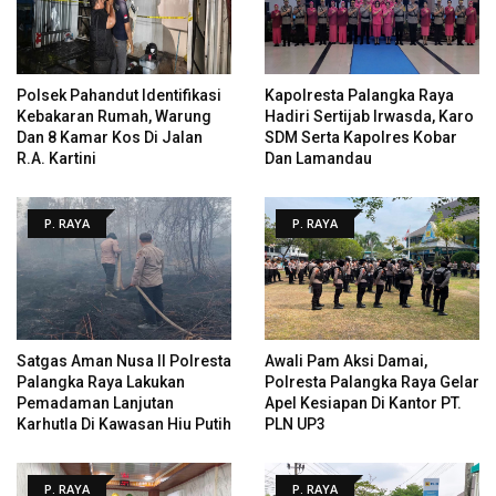
Polsek Pahandut Identifikasi
Kapolresta Palangka Raya
Kebakaran Rumah, Warung
Hadiri Sertijab Irwasda, Karo
Dan 8 Kamar Kos Di Jalan
SDM Serta Kapolres Kobar
R.A. Kartini
Dan Lamandau
P. RAYA
P. RAYA
Satgas Aman Nusa II Polresta
Awali Pam Aksi Damai,
Palangka Raya Lakukan
Polresta Palangka Raya Gelar
Pemadaman Lanjutan
Apel Kesiapan Di Kantor PT.
Karhutla Di Kawasan Hiu Putih
PLN UP3
P. RAYA
P. RAYA