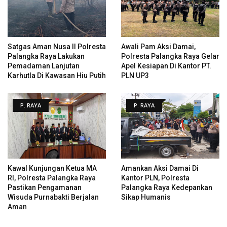
Satgas Aman Nusa II Polresta
Awali Pam Aksi Damai,
Palangka Raya Lakukan
Polresta Palangka Raya Gelar
Pemadaman Lanjutan
Apel Kesiapan Di Kantor PT.
Karhutla Di Kawasan Hiu Putih
PLN UP3
P. RAYA
P. RAYA
Kawal Kunjungan Ketua MA
Amankan Aksi Damai Di
RI, Polresta Palangka Raya
Kantor PLN, Polresta
Pastikan Pengamanan
Palangka Raya Kedepankan
Wisuda Purnabakti Berjalan
Sikap Humanis
Aman