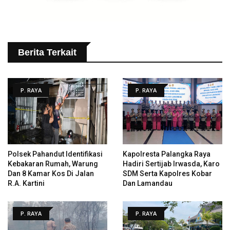
Berita Terkait
P. RAYA
P. RAYA
Polsek Pahandut Identifikasi
Kapolresta Palangka Raya
Kebakaran Rumah, Warung
Hadiri Sertijab Irwasda, Karo
Dan 8 Kamar Kos Di Jalan
SDM Serta Kapolres Kobar
R.A. Kartini
Dan Lamandau
P. RAYA
P. RAYA