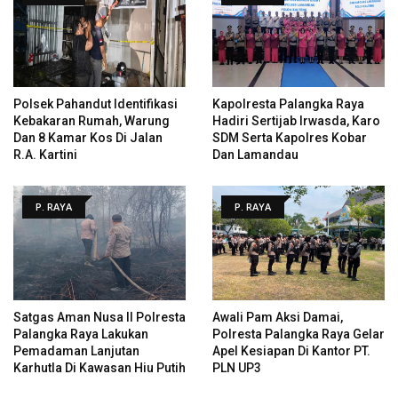
Polsek Pahandut Identifikasi
Kapolresta Palangka Raya
Kebakaran Rumah, Warung
Hadiri Sertijab Irwasda, Karo
Dan 8 Kamar Kos Di Jalan
SDM Serta Kapolres Kobar
R.A. Kartini
Dan Lamandau
P. RAYA
P. RAYA
Satgas Aman Nusa II Polresta
Awali Pam Aksi Damai,
Palangka Raya Lakukan
Polresta Palangka Raya Gelar
Pemadaman Lanjutan
Apel Kesiapan Di Kantor PT.
Karhutla Di Kawasan Hiu Putih
PLN UP3