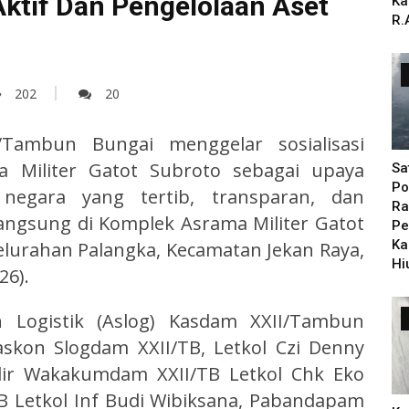
Aktif Dan Pengelolaan Aset
Ka
R.
202
20
/Tambun Bungai menggelar sosialisasi
 Militer Gatot Subroto sebagai upaya
Sa
Po
negara yang tertib, transparan, dan
Ra
langsung di Komplek Asrama Militer Gatot
Pe
Ka
 Kelurahan Palangka, Kecamatan Jekan Raya,
Hi
26).
en Logistik (Aslog) Kasdam XXII/Tambun
askon Slogdam XXII/TB, Letkol Czi Denny
adir Wakakumdam XXII/TB Letkol Chk Eko
 Letkol Inf Budi Wibiksana, Pabandapam