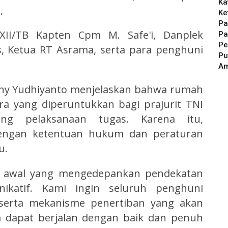
Ka
,
Ke
Pa
II/TB Kapten Cpm M. Safe'i, Danplek
Pa
Pe
, Ketua RT Asrama, serta para penghuni
Pu
A
nny Yudhiyanto menjelaskan bahwa rumah
ra yang diperuntukkan bagi prajurit TNI
ang pelaksanaan tugas. Karena itu,
engan ketentuan hukum dan peraturan
u.
ah awal yang mengedepankan pendekatan
ikatif. Kami ingin seluruh penghuni
erta mekanisme penertiban yang akan
a dapat berjalan dengan baik dan penuh