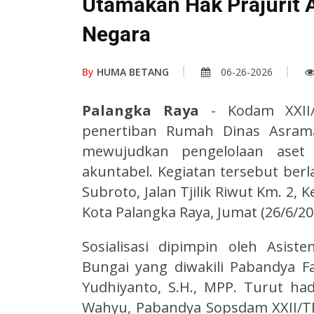
Utamakan Hak Prajurit 
Negara
By
HUMA BETANG
06-26-2026
Palangka Raya
- Kodam XXII
penertiban Rumah Dinas Asrama
mewujudkan pengelolaan aset 
akuntabel. Kegiatan tersebut ber
Subroto, Jalan Tjilik Riwut Km. 2,
Kota Palangka Raya, Jumat (26/6/20
Sosialisasi dipimpin oleh Asist
Bungai yang diwakili Pabandya F
Yudhiyanto, S.H., MPP. Turut h
Wahyu, Pabandya Sopsdam XXII/TB