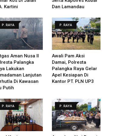
mar Kos Di Jalan
Serta Kapolres Kobar
A. Kartini
Dan Lamandau
P. RAYA
P. RAYA
tgas Aman Nusa II
Awali Pam Aksi
lresta Palangka
Damai, Polresta
ya Lakukan
Palangka Raya Gelar
madaman Lanjutan
Apel Kesiapan Di
rhutla Di Kawasan
Kantor PT. PLN UP3
u Putih
P. RAYA
P. RAYA