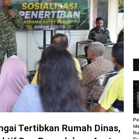
Po
gai Tertibkan Rumah Dinas,
Id
Ru