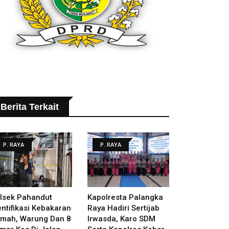
Berita Terkait
P. RAYA
P. RAYA
lsek Pahandut
Kapolresta Palangka
entifikasi Kebakaran
Raya Hadiri Sertijab
mah, Warung Dan 8
Irwasda, Karo SDM