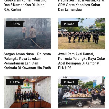
Kebakaran Rumah, Warung
Hadiri Sertijab Irwasda, Karo
Dan 8 Kamar Kos Di Jalan
SDM Serta Kapolres Kobar
R.A. Kartini
Dan Lamandau
P. RAYA
P. RAYA
Satgas Aman Nusa II Polresta
Awali Pam Aksi Damai,
Palangka Raya Lakukan
Polresta Palangka Raya Gelar
Pemadaman Lanjutan
Apel Kesiapan Di Kantor PT.
Karhutla Di Kawasan Hiu Putih
PLN UP3
P. RAYA
P. RAYA