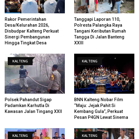
Rakor Pemerintahan
Tanggapi Laporan 110,
Desa/Kelurahan 2026,
Polresta Palangka Raya
Disbudpar Kalteng Perkuat
Tangani Keributan Rumah
Sinergi Pembangunan
Tangga Di Jalan Banteng
Hingga Tingkat Desa
XXIII
KALTENG
KALTENG
Polsek Pahandut Sigap
BNN Kalteng Nobar Film
Padamkan Karhutla Di
“Maju: Jejak Pahit Si
Kawasan Jalan Tingang XXII
Kembang Gula”, Perkuat
Pesan P4GN Lewat Sinema
KALTENG
KALTENG