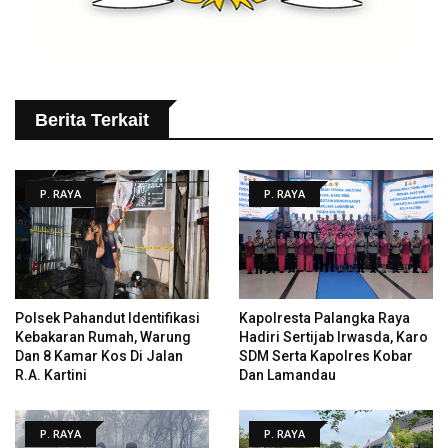
Berita Terkait
P. RAYA
P. RAYA
Polsek Pahandut Identifikasi
Kapolresta Palangka Raya
Kebakaran Rumah, Warung
Hadiri Sertijab Irwasda, Karo
Dan 8 Kamar Kos Di Jalan
SDM Serta Kapolres Kobar
R.A. Kartini
Dan Lamandau
P. RAYA
P. RAYA