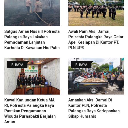
Satgas Aman Nusa II Polresta
Awali Pam Aksi Damai,
Palangka Raya Lakukan
Polresta Palangka Raya Gelar
Pemadaman Lanjutan
Apel Kesiapan Di Kantor PT.
Karhutla Di Kawasan Hiu Putih
PLN UP3
P. RAYA
P. RAYA
Kawal Kunjungan Ketua MA
Amankan Aksi Damai Di
RI, Polresta Palangka Raya
Kantor PLN, Polresta
Pastikan Pengamanan
Palangka Raya Kedepankan
Wisuda Purnabakti Berjalan
Sikap Humanis
Aman