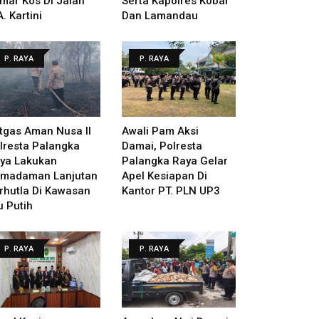
mar Kos Di Jalan
Serta Kapolres Kobar
A. Kartini
Dan Lamandau
P. RAYA
P. RAYA
tgas Aman Nusa II
Awali Pam Aksi
lresta Palangka
Damai, Polresta
ya Lakukan
Palangka Raya Gelar
madaman Lanjutan
Apel Kesiapan Di
rhutla Di Kawasan
Kantor PT. PLN UP3
u Putih
P. RAYA
P. RAYA