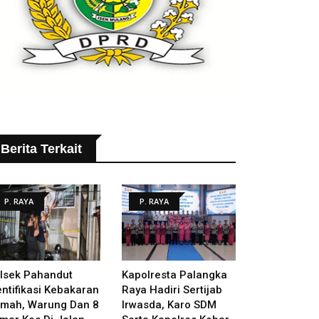
Berita Terkait
P. RAYA
P. RAYA
lsek Pahandut
Kapolresta Palangka
entifikasi Kebakaran
Raya Hadiri Sertijab
mah, Warung Dan 8
Irwasda, Karo SDM