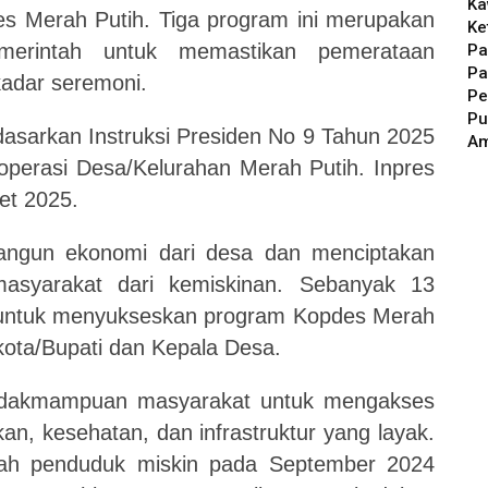
Ka
s Merah Putih. Tiga program ini merupakan
Ke
erintah untuk memastikan pemerataan
Pa
Pa
kadar seremoni.
Pe
Pu
dasarkan Instruksi Presiden No 9 Tahun 2025
A
perasi Desa/Kelurahan Merah Putih. Inpres
et 2025.
angun ekonomi dari desa dan menciptakan
syarakat dari kemiskinan. Sebanyak 13
n untuk menyukseskan program Kopdes Merah
kota/Bupati dan Kepala Desa.
idakmampuan masyarakat untuk mengakses
an, kesehatan, dan infrastruktur yang layak.
lah penduduk miskin pada September 2024