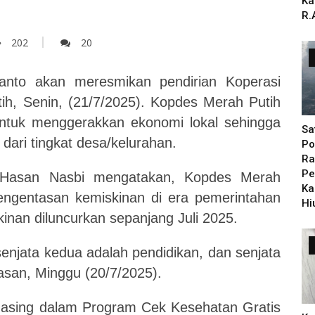
Ka
R.
202
20
anto akan meresmikan pendirian Koperasi
h, Senin, (21/7/2025). Kopdes Merah Putih
untuk menggerakkan ekonomi lokal sehingga
Sa
dari tingkat desa/kelurahan.
Po
Ra
Pe
, Hasan Nasbi mengatakan, Kopdes Merah
Ka
pengentasan kemiskinan di era pemerintahan
Hi
inan diluncurkan sepanjang Juli 2025.
enjata kedua adalah pendidikan, dan senjata
Hasan, Minggu (20/7/2025).
-masing dalam Program Cek Kesehatan Gratis