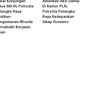
wal Kunjungan
Amankan Aksi Damai
tua MA RI, Polresta
Di Kantor PLN,
langka Raya
Polresta Palangka
stikan
Raya Kedepankan
ngamanan Wisuda
Sikap Humanis
rnabakti Berjalan
man