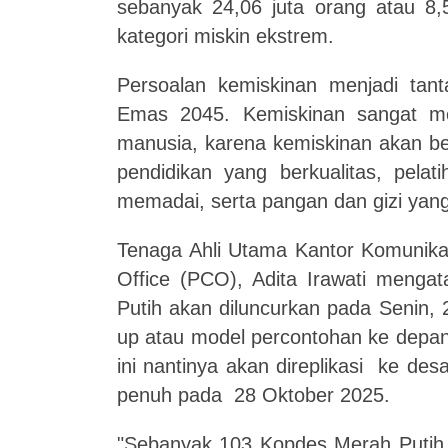
sebanyak 24,06 juta orang atau 8
kategori miskin ekstrem.
Persoalan kemiskinan menjadi tan
Emas 2045. Kemiskinan sangat 
manusia, karena kemiskinan akan b
pendidikan yang berkualitas, pelat
memadai, serta pangan dan gizi yan
Tenaga Ahli Utama Kantor Komunikas
Office (PCO), Adita Irawati meng
Putih akan diluncurkan pada Senin,
up atau model percontohan ke depan
ini nantinya akan direplikasi ke de
penuh pada 28 Oktober 2025.
"Sebanyak 103 Kopdes Merah Putih in