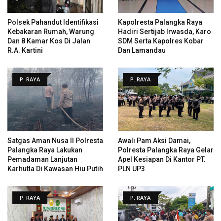
Polsek Pahandut Identifikasi
Kapolresta Palangka Raya
Kebakaran Rumah, Warung
Hadiri Sertijab Irwasda, Karo
Dan 8 Kamar Kos Di Jalan
SDM Serta Kapolres Kobar
R.A. Kartini
Dan Lamandau
P. RAYA
P. RAYA
Satgas Aman Nusa II Polresta
Awali Pam Aksi Damai,
Palangka Raya Lakukan
Polresta Palangka Raya Gelar
Pemadaman Lanjutan
Apel Kesiapan Di Kantor PT.
Karhutla Di Kawasan Hiu Putih
PLN UP3
P. RAYA
P. RAYA