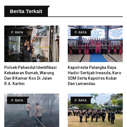
Berita Terkait
P. RAYA
P. RAYA
Polsek Pahandut Identifikasi
Kapolresta Palangka Raya
Kebakaran Rumah, Warung
Hadiri Sertijab Irwasda, Karo
Dan 8 Kamar Kos Di Jalan
SDM Serta Kapolres Kobar
R.A. Kartini
Dan Lamandau
P. RAYA
P. RAYA