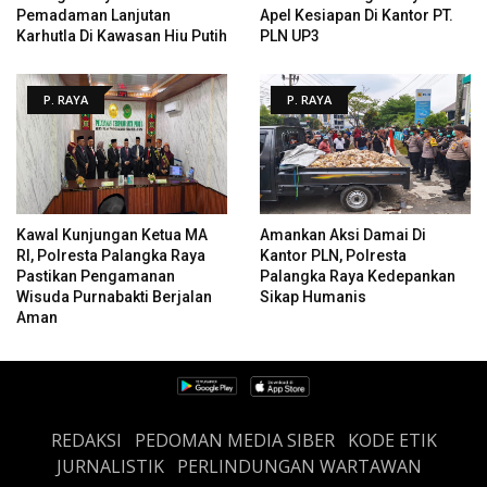
Pemadaman Lanjutan
Apel Kesiapan Di Kantor PT.
Karhutla Di Kawasan Hiu Putih
PLN UP3
P. RAYA
P. RAYA
Kawal Kunjungan Ketua MA
Amankan Aksi Damai Di
RI, Polresta Palangka Raya
Kantor PLN, Polresta
Pastikan Pengamanan
Palangka Raya Kedepankan
Wisuda Purnabakti Berjalan
Sikap Humanis
Aman
REDAKSI
PEDOMAN MEDIA SIBER
KODE ETIK
JURNALISTIK
PERLINDUNGAN WARTAWAN