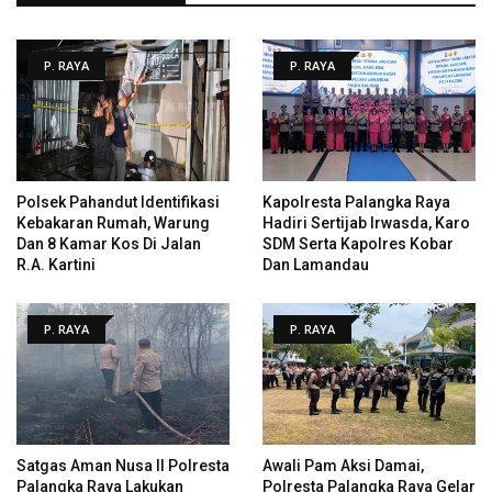
P. RAYA
P. RAYA
Polsek Pahandut Identifikasi
Kapolresta Palangka Raya
Kebakaran Rumah, Warung
Hadiri Sertijab Irwasda, Karo
Dan 8 Kamar Kos Di Jalan
SDM Serta Kapolres Kobar
R.A. Kartini
Dan Lamandau
P. RAYA
P. RAYA
Satgas Aman Nusa II Polresta
Awali Pam Aksi Damai,
Palangka Raya Lakukan
Polresta Palangka Raya Gelar