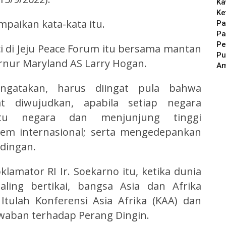
Ka
Ke
paikan kata-kata itu.
Pa
Pa
Pe
 di Jeju Peace Forum itu bersama mantan
Pu
rnur Maryland AS Larry Hogan.
A
ngatakan, harus diingat pula bahwa
 diwujudkan, apabila setiap negara
atu negara dan menjunjung tinggi
tem internasional; serta mengedepankan
ndingan.
oklamator RI Ir. Soekarno itu, ketika dunia
ling bertikai, bangsa Asia dan Afrika
Itulah Konferensi Asia Afrika (KAA) dan
awaban terhadap Perang Dingin.