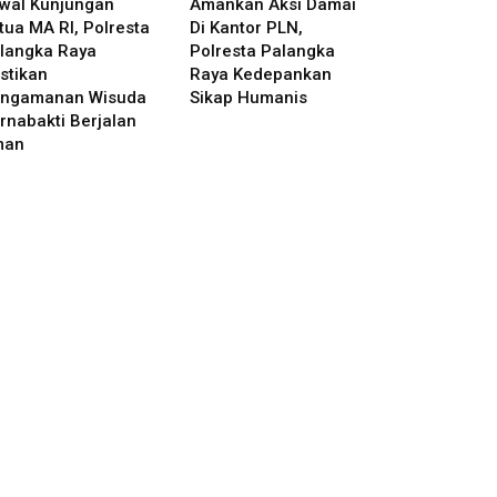
wal Kunjungan
Amankan Aksi Damai
tua MA RI, Polresta
Di Kantor PLN,
langka Raya
Polresta Palangka
stikan
Raya Kedepankan
ngamanan Wisuda
Sikap Humanis
rnabakti Berjalan
man