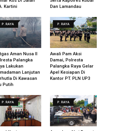
mar Kos Di Jalan
Serta Kapolres Kobar
A. Kartini
Dan Lamandau
P. RAYA
P. RAYA
tgas Aman Nusa II
Awali Pam Aksi
lresta Palangka
Damai, Polresta
ya Lakukan
Palangka Raya Gelar
madaman Lanjutan
Apel Kesiapan Di
rhutla Di Kawasan
Kantor PT. PLN UP3
u Putih
P. RAYA
P. RAYA