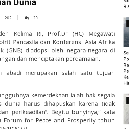
ian Dunia
Ka
R.
202
20
iden Kelima RI, Prof.Dr (HC) Megawati
rit Pancasila dan Konferensi Asia Afrika
k (GNB) diadopsi oleh negara-negara di
Sa
angan dan menciptakan perdamaian.
Po
Ra
Pe
an abadi merupakan salah satu tujuan
Ka
Hi
sungguhnya kemerdekaan ialah hak segala
s dunia harus dihapuskan karena tidak
n perikeadilan”. Begitu bunyinya,” kata
u Forum for Peace and Prosperity tahun
(15/9/2022).