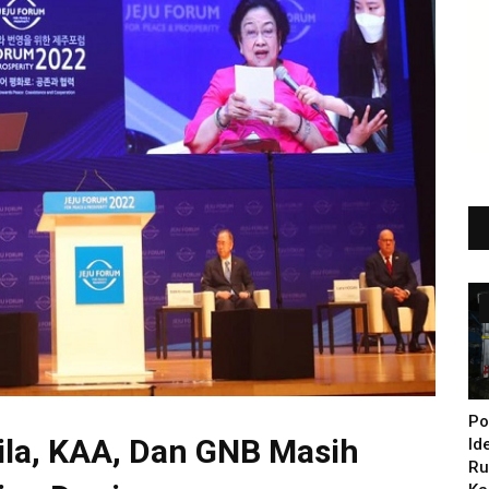
Po
ila, KAA, Dan GNB Masih
Id
Ru