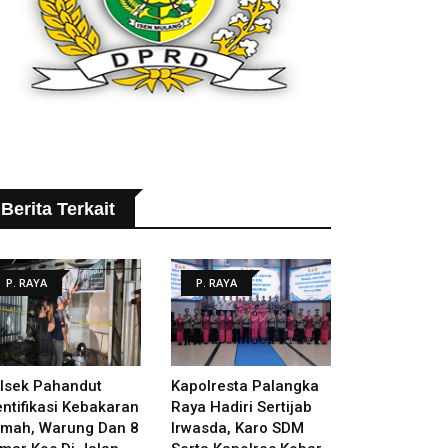
Berita Terkait
P. RAYA
P. RAYA
lsek Pahandut
Kapolresta Palangka
entifikasi Kebakaran
Raya Hadiri Sertijab
mah, Warung Dan 8
Irwasda, Karo SDM