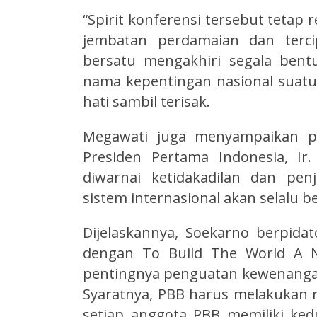
“Spirit konferensi tersebut tetap r
jembatan perdamaian dan terci
bersatu mengakhiri segala bent
nama kepentingan nasional suatu
hati sambil terisak.
Megawati juga menyampaikan p
Presiden Pertama Indonesia, I
diwarnai ketidakadilan dan pe
sistem internasional akan selalu be
Dijelaskannya, Soekarno berpida
dengan To Build The World A N
pentingnya penguatan kewenanga
Syaratnya, PBB harus melakukan 
setiap anggota PBB memiliki ke