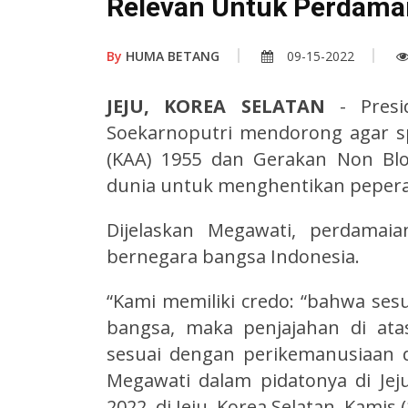
Relevan Untuk Perdama
By
HUMA BETANG
09-15-2022
JEJU, KOREA SELATAN
- Pres
Soekarnoputri mendorong agar spi
(KAA) 1955 dan Gerakan Non Blo
dunia untuk menghentikan peper
Dijelaskan Megawati, perdamai
bernegara bangsa Indonesia.
“Kami memiliki credo: “bahwa se
bangsa, maka penjajahan di ata
sesuai dengan perikemanusiaan da
Megawati dalam pidatonya di Jej
2022, di Jeju, Korea Selatan, Kamis 