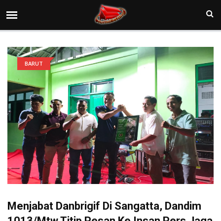
BARUT
Menjabat Danbrigif Di Sangatta, Dandim
1013/Mtw Titip Pesan Ke Insan Pers Jaga