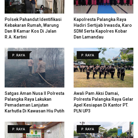
Polsek Pahandut Identifikasi
Kapolresta Palangka Raya
Kebakaran Rumah, Warung
Hadiri Sertijab Irwasda, Karo
Dan 8 Kamar Kos Di Jalan
SDM Serta Kapolres Kobar
R.A. Kartini
Dan Lamandau
P. RAYA
P. RAYA
Satgas Aman Nusa II Polresta
Awali Pam Aksi Damai,
Palangka Raya Lakukan
Polresta Palangka Raya Gelar
Pemadaman Lanjutan
Apel Kesiapan Di Kantor PT.
Karhutla Di Kawasan Hiu Putih
PLN UP3
P. RAYA
P. RAYA