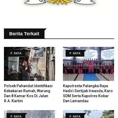
Berita Terkait
P. RAYA
P. RAYA
Polsek Pahandut Identifikasi
Kapolresta Palangka Raya
Kebakaran Rumah, Warung
Hadiri Sertijab Irwasda, Karo
Dan 8 Kamar Kos Di Jalan
SDM Serta Kapolres Kobar
R.A. Kartini
Dan Lamandau
P. RAYA
P. RAYA