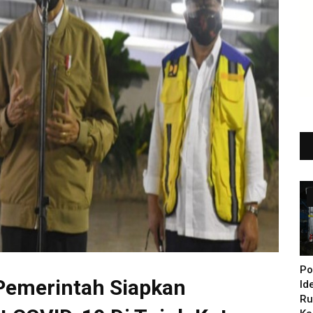
Po
 Pemerintah Siapkan
Id
Ru