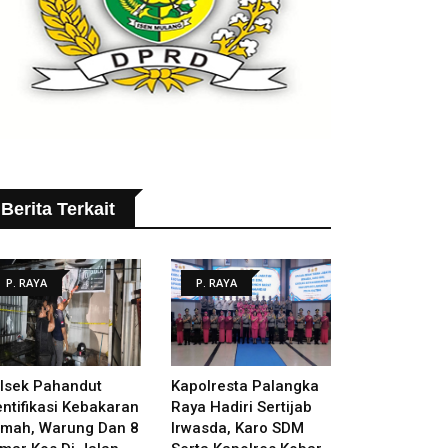
Berita Terkait
P. RAYA
P. RAYA
lsek Pahandut
Kapolresta Palangka
entifikasi Kebakaran
Raya Hadiri Sertijab
mah, Warung Dan 8
Irwasda, Karo SDM