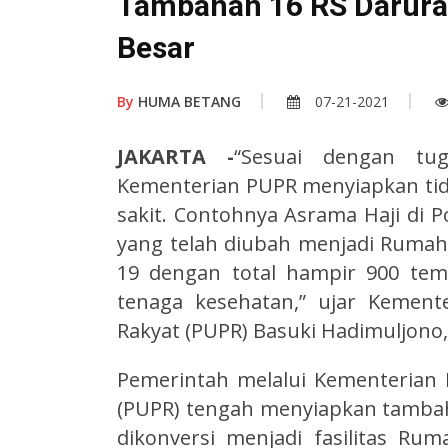
Tambahan 16 RS Darurat
Besar
By
HUMA BETANG
07-21-2021
JAKARTA -
“Sesuai dengan tug
Kementerian PUPR menyiapkan tida
sakit. Contohnya Asrama Haji di P
yang telah diubah menjadi Rumah
19 dengan total hampir 900 te
tenaga kesehatan,” ujar Kemen
Rakyat (PUPR) Basuki Hadimuljono,
Pemerintah melalui Kementeria
(PUPR) tengah menyiapkan tamba
dikonversi menjadi fasilitas Rum