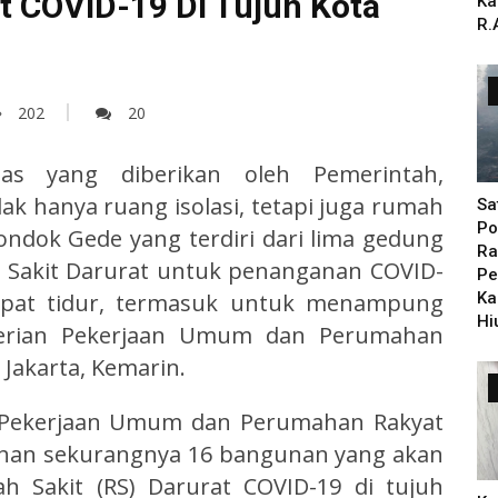
 COVID-19 Di Tujuh Kota
Ka
R.
202
20
as yang diberikan oleh Pemerintah,
k hanya ruang isolasi, tetapi juga rumah
Sa
Po
ondok Gede yang terdiri dari lima gedung
Ra
 Sakit Darurat untuk penanganan COVID-
Pe
Ka
mpat tidur, termasuk untuk menampung
Hi
terian Pekerjaan Umum dan Perumahan
 Jakarta, Kemarin.
n Pekerjaan Umum dan Perumahan Rakyat
han sekurangnya 16 bangunan yang akan
ah Sakit (RS) Darurat COVID-19 di tujuh