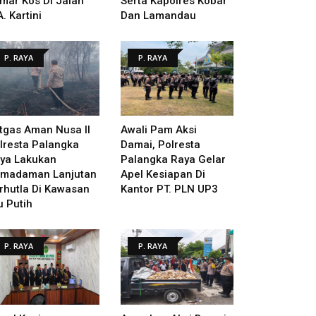
mar Kos Di Jalan
Serta Kapolres Kobar
A. Kartini
Dan Lamandau
P. RAYA
P. RAYA
tgas Aman Nusa II
Awali Pam Aksi
lresta Palangka
Damai, Polresta
ya Lakukan
Palangka Raya Gelar
madaman Lanjutan
Apel Kesiapan Di
rhutla Di Kawasan
Kantor PT. PLN UP3
u Putih
P. RAYA
P. RAYA