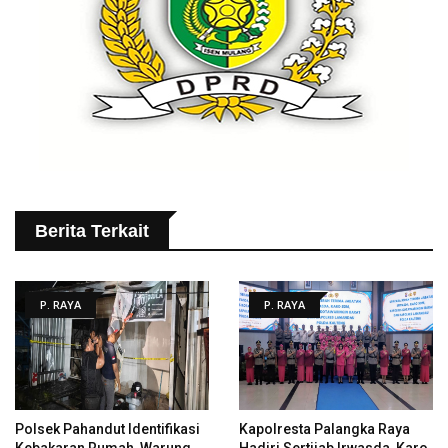
Berita Terkait
P. RAYA
P. RAYA
Polsek Pahandut Identifikasi
Kapolresta Palangka Raya
Kebakaran Rumah, Warung
Hadiri Sertijab Irwasda, Karo