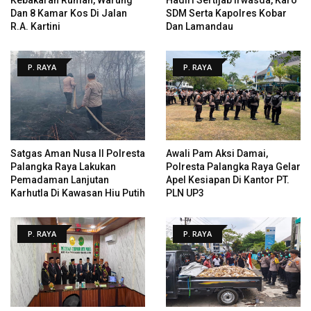
Dan 8 Kamar Kos Di Jalan
SDM Serta Kapolres Kobar
R.A. Kartini
Dan Lamandau
P. RAYA
P. RAYA
Satgas Aman Nusa II Polresta
Awali Pam Aksi Damai,
Palangka Raya Lakukan
Polresta Palangka Raya Gelar
Pemadaman Lanjutan
Apel Kesiapan Di Kantor PT.
Karhutla Di Kawasan Hiu Putih
PLN UP3
P. RAYA
P. RAYA