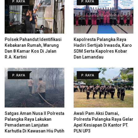
P. RAYA
P. RAYA
Polsek Pahandut Identifikasi
Kapolresta Palangka Raya
Kebakaran Rumah, Warung
Hadiri Sertijab Irwasda, Karo
Dan 8 Kamar Kos Di Jalan
SDM Serta Kapolres Kobar
R.A. Kartini
Dan Lamandau
P. RAYA
P. RAYA
Satgas Aman Nusa II Polresta
Awali Pam Aksi Damai,
Palangka Raya Lakukan
Polresta Palangka Raya Gelar
Pemadaman Lanjutan
Apel Kesiapan Di Kantor PT.
Karhutla Di Kawasan Hiu Putih
PLN UP3