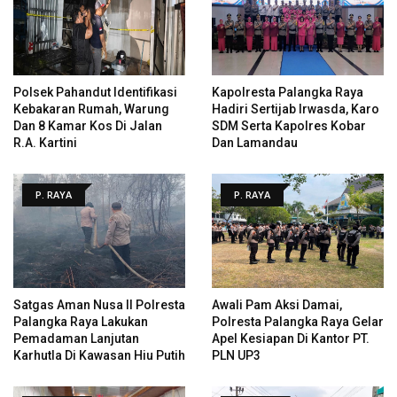
Polsek Pahandut Identifikasi
Kapolresta Palangka Raya
Kebakaran Rumah, Warung
Hadiri Sertijab Irwasda, Karo
Dan 8 Kamar Kos Di Jalan
SDM Serta Kapolres Kobar
R.A. Kartini
Dan Lamandau
P. RAYA
P. RAYA
Satgas Aman Nusa II Polresta
Awali Pam Aksi Damai,
Palangka Raya Lakukan
Polresta Palangka Raya Gelar
Pemadaman Lanjutan
Apel Kesiapan Di Kantor PT.
Karhutla Di Kawasan Hiu Putih
PLN UP3