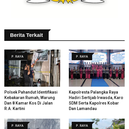
Berita Terkait
P. RAYA
P. RAYA
Polsek Pahandut Identifikasi
Kapolresta Palangka Raya
Kebakaran Rumah, Warung
Hadiri Sertijab Irwasda, Karo
Dan 8 Kamar Kos Di Jalan
SDM Serta Kapolres Kobar
R.A. Kartini
Dan Lamandau
P. RAYA
P. RAYA