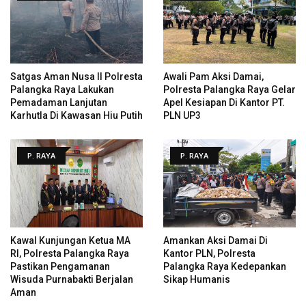
Satgas Aman Nusa II Polresta
Awali Pam Aksi Damai,
Palangka Raya Lakukan
Polresta Palangka Raya Gelar
Pemadaman Lanjutan
Apel Kesiapan Di Kantor PT.
Karhutla Di Kawasan Hiu Putih
PLN UP3
P. RAYA
P. RAYA
Kawal Kunjungan Ketua MA
Amankan Aksi Damai Di
RI, Polresta Palangka Raya
Kantor PLN, Polresta
Pastikan Pengamanan
Palangka Raya Kedepankan
Wisuda Purnabakti Berjalan
Sikap Humanis
Aman