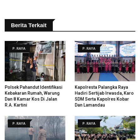
Berita Terkait
P. RAYA
P. RAYA
Polsek Pahandut Identifikasi
Kapolresta Palangka Raya
Kebakaran Rumah, Warung
Hadiri Sertijab Irwasda, Karo
Dan 8 Kamar Kos Di Jalan
SDM Serta Kapolres Kobar
R.A. Kartini
Dan Lamandau
P. RAYA
P. RAYA