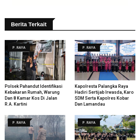
Berita Terkait
P. RAYA
P. RAYA
Polsek Pahandut Identifikasi
Kapolresta Palangka Raya
Kebakaran Rumah, Warung
Hadiri Sertijab Irwasda, Karo
Dan 8 Kamar Kos Di Jalan
SDM Serta Kapolres Kobar
R.A. Kartini
Dan Lamandau
P. RAYA
P. RAYA