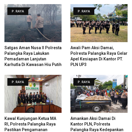
P. RAYA
P. RAYA
Satgas Aman Nusa II Polresta
Awali Pam Aksi Damai,
Palangka Raya Lakukan
Polresta Palangka Raya Gelar
Pemadaman Lanjutan
Apel Kesiapan Di Kantor PT.
Karhutla Di Kawasan Hiu Putih
PLN UP3
P. RAYA
P. RAYA
Kawal Kunjungan Ketua MA
Amankan Aksi Damai Di
RI, Polresta Palangka Raya
Kantor PLN, Polresta
Pastikan Pengamanan
Palangka Raya Kedepankan