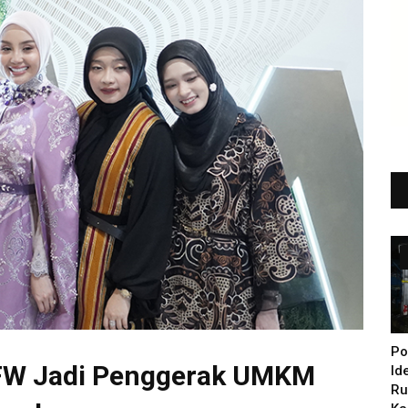
Po
 JFW Jadi Penggerak UMKM
Id
Ru