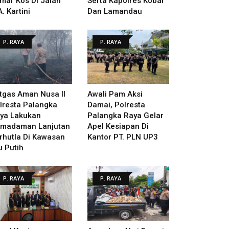
mar Kos Di Jalan
Serta Kapolres Kobar
A. Kartini
Dan Lamandau
P. RAYA
P. RAYA
tgas Aman Nusa II
Awali Pam Aksi
lresta Palangka
Damai, Polresta
ya Lakukan
Palangka Raya Gelar
madaman Lanjutan
Apel Kesiapan Di
rhutla Di Kawasan
Kantor PT. PLN UP3
u Putih
P. RAYA
P. RAYA