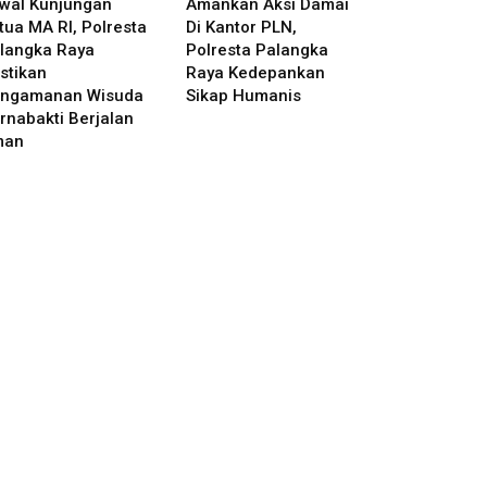
wal Kunjungan
Amankan Aksi Damai
tua MA RI, Polresta
Di Kantor PLN,
langka Raya
Polresta Palangka
stikan
Raya Kedepankan
ngamanan Wisuda
Sikap Humanis
rnabakti Berjalan
man