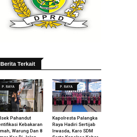
Berita Terkait
P. RAYA
P. RAYA
lsek Pahandut
Kapolresta Palangka
entifikasi Kebakaran
Raya Hadiri Sertijab
mah, Warung Dan 8
Irwasda, Karo SDM