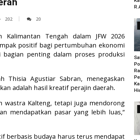
erah
Ka
R.
202
20
n Kalimantan Tengah dalam JFW 2026
mpak positif bagi pertumbuhan ekonomi
 bagian penting dalam proses produksi
Sa
Po
Ra
ah Thisia Agustiar Sabran, menegaskan
Pe
Ka
an adalah hasil kreatif perajin daerah.
Hi
n wastra Kalteng, tetapi juga mendorong
an mendapatkan pasar yang lebih luas,”
if berbasis budaya harus terus mendapat