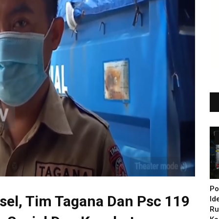
Po
lsel, Tim Tagana Dan Psc 119
Id
Ru