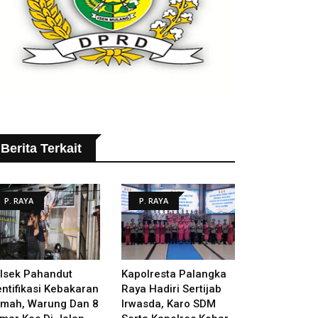
Berita Terkait
P. RAYA
P. RAYA
lsek Pahandut
Kapolresta Palangka
entifikasi Kebakaran
Raya Hadiri Sertijab
mah, Warung Dan 8
Irwasda, Karo SDM