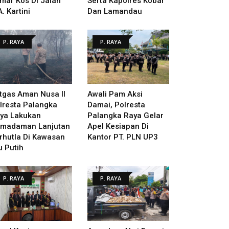
mar Kos Di Jalan
Serta Kapolres Kobar
A. Kartini
Dan Lamandau
P. RAYA
P. RAYA
tgas Aman Nusa II
Awali Pam Aksi
lresta Palangka
Damai, Polresta
ya Lakukan
Palangka Raya Gelar
madaman Lanjutan
Apel Kesiapan Di
rhutla Di Kawasan
Kantor PT. PLN UP3
u Putih
P. RAYA
P. RAYA