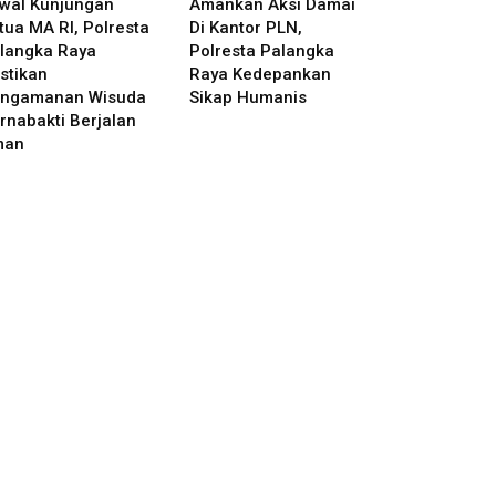
wal Kunjungan
Amankan Aksi Damai
tua MA RI, Polresta
Di Kantor PLN,
langka Raya
Polresta Palangka
stikan
Raya Kedepankan
ngamanan Wisuda
Sikap Humanis
rnabakti Berjalan
man