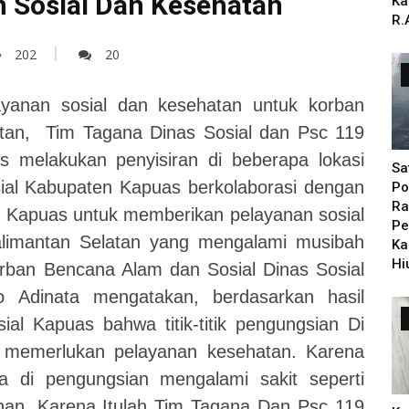
 Sosial Dan Kesehatan
Ka
R.
202
20
anan sosial dan kesehatan untuk korban
atan, Tim Tagana Dinas Sosial dan Psc 119
 melakukan penyisiran di beberapa lokasi
Sa
ial Kabupaten Kapuas berkolaborasi dengan
Po
Ra
 Kapuas untuk memberikan pelayanan sosial
Pe
limantan Selatan yang mengalami musibah
Ka
Hi
rban Bencana Alam dan Sosial Dinas Sosial
o Adinata mengatakan, berdasarkan hasil
l Kapuas bahwa titik-titik pengungsian Di
t memerlukan pelayanan kesehatan. Karena
 di pengungsian mengalami sakit seperti
ahan. Karena Itulah Tim Tagana Dan Psc 119