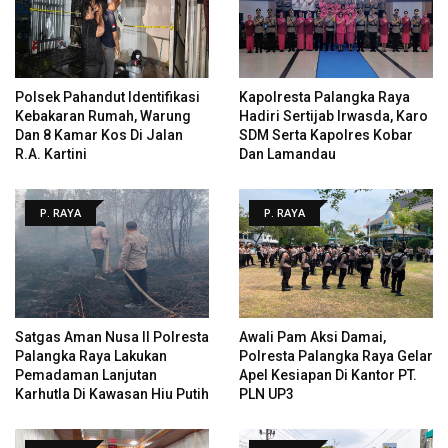
Polsek Pahandut Identifikasi
Kapolresta Palangka Raya
Kebakaran Rumah, Warung
Hadiri Sertijab Irwasda, Karo
Dan 8 Kamar Kos Di Jalan
SDM Serta Kapolres Kobar
R.A. Kartini
Dan Lamandau
P. RAYA
P. RAYA
Satgas Aman Nusa II Polresta
Awali Pam Aksi Damai,
Palangka Raya Lakukan
Polresta Palangka Raya Gelar
Pemadaman Lanjutan
Apel Kesiapan Di Kantor PT.
Karhutla Di Kawasan Hiu Putih
PLN UP3