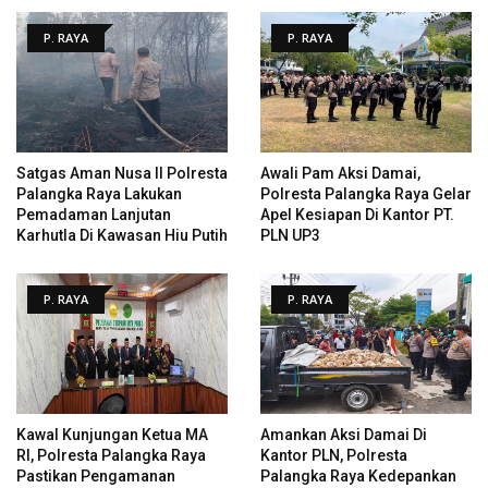
P. RAYA
P. RAYA
Satgas Aman Nusa II Polresta
Awali Pam Aksi Damai,
Palangka Raya Lakukan
Polresta Palangka Raya Gelar
Pemadaman Lanjutan
Apel Kesiapan Di Kantor PT.
Karhutla Di Kawasan Hiu Putih
PLN UP3
P. RAYA
P. RAYA
Kawal Kunjungan Ketua MA
Amankan Aksi Damai Di
RI, Polresta Palangka Raya
Kantor PLN, Polresta
Pastikan Pengamanan
Palangka Raya Kedepankan