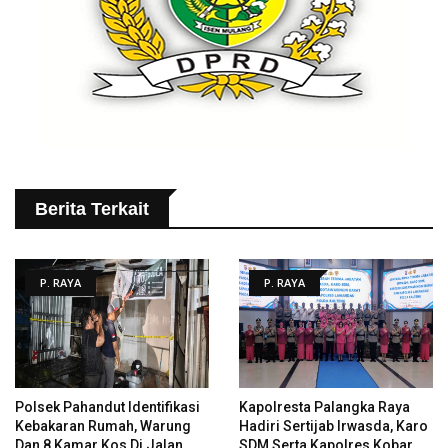
Berita Terkait
P. RAYA
P. RAYA
Polsek Pahandut Identifikasi
Kapolresta Palangka Raya
Kebakaran Rumah, Warung
Hadiri Sertijab Irwasda, Karo
Dan 8 Kamar Kos Di Jalan
SDM Serta Kapolres Kobar