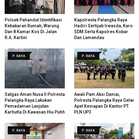
Polsek Pahandut Identifikasi
Kapolresta Palangka Raya
Kebakaran Rumah, Warung
Hadiri Sertijab Irwasda, Karo
Dan 8 Kamar Kos Di Jalan
SDM Serta Kapolres Kobar
R.A. Kartini
Dan Lamandau
P. RAYA
P. RAYA
Satgas Aman Nusa II Polresta
Awali Pam Aksi Damai,
Palangka Raya Lakukan
Polresta Palangka Raya Gelar
Pemadaman Lanjutan
Apel Kesiapan Di Kantor PT.
Karhutla Di Kawasan Hiu Putih
PLN UP3
P. RAYA
P. RAYA