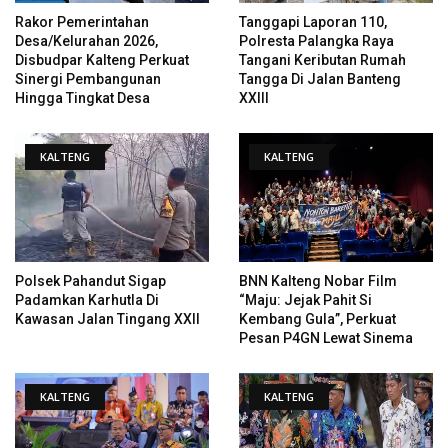
Rakor Pemerintahan
Tanggapi Laporan 110,
Desa/Kelurahan 2026,
Polresta Palangka Raya
Disbudpar Kalteng Perkuat
Tangani Keributan Rumah
Sinergi Pembangunan
Tangga Di Jalan Banteng
Hingga Tingkat Desa
XXIII
KALTENG
KALTENG
Polsek Pahandut Sigap
BNN Kalteng Nobar Film
Padamkan Karhutla Di
“Maju: Jejak Pahit Si
Kawasan Jalan Tingang XXII
Kembang Gula”, Perkuat
Pesan P4GN Lewat Sinema
KALTENG
KALTENG