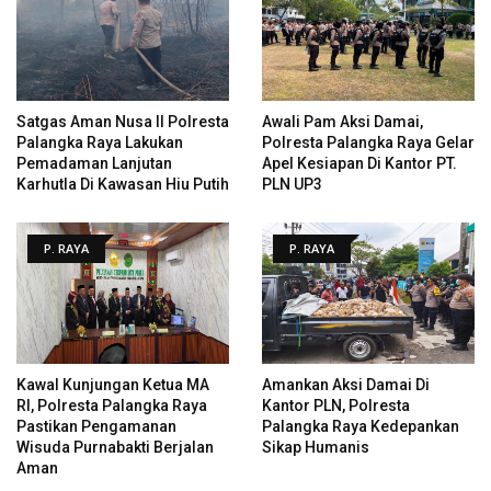
Satgas Aman Nusa II Polresta
Awali Pam Aksi Damai,
Palangka Raya Lakukan
Polresta Palangka Raya Gelar
Pemadaman Lanjutan
Apel Kesiapan Di Kantor PT.
Karhutla Di Kawasan Hiu Putih
PLN UP3
P. RAYA
P. RAYA
Kawal Kunjungan Ketua MA
Amankan Aksi Damai Di
RI, Polresta Palangka Raya
Kantor PLN, Polresta
Pastikan Pengamanan
Palangka Raya Kedepankan
Wisuda Purnabakti Berjalan
Sikap Humanis
Aman