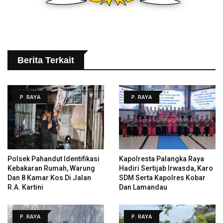
Berita Terkait
P. RAYA
P. RAYA
Polsek Pahandut Identifikasi
Kapolresta Palangka Raya
Kebakaran Rumah, Warung
Hadiri Sertijab Irwasda, Karo
Dan 8 Kamar Kos Di Jalan
SDM Serta Kapolres Kobar
R.A. Kartini
Dan Lamandau
P. RAYA
P. RAYA