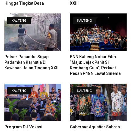
Hingga Tingkat Desa
XXIII
KALTENG
KALTENG
Polsek Pahandut Sigap
BNN Kalteng Nobar Film
Padamkan Karhutla Di
“Maju: Jejak Pahit Si
Kawasan Jalan Tingang XXII
Kembang Gula”, Perkuat
Pesan P4GN Lewat Sinema
KALTENG
KALTENG
Program D-I Vokasi
Gubernur Agustiar Sabran