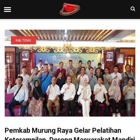
KALTENG
Pemkab Murung Raya Gelar Pelatihan
Keterampilan, Dorong Masyarakat Mandiri