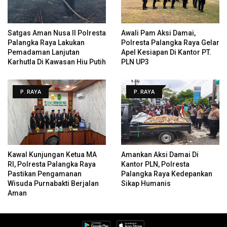
Satgas Aman Nusa II Polresta
Awali Pam Aksi Damai,
Palangka Raya Lakukan
Polresta Palangka Raya Gelar
Pemadaman Lanjutan
Apel Kesiapan Di Kantor PT.
Karhutla Di Kawasan Hiu Putih
PLN UP3
P. RAYA
P. RAYA
Kawal Kunjungan Ketua MA
Amankan Aksi Damai Di
RI, Polresta Palangka Raya
Kantor PLN, Polresta
Pastikan Pengamanan
Palangka Raya Kedepankan
Wisuda Purnabakti Berjalan
Sikap Humanis
Aman