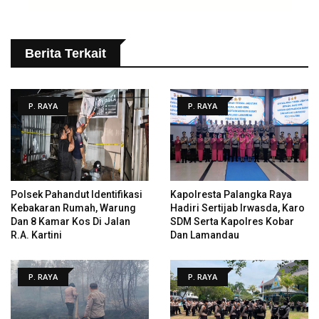
Berita Terkait
P. RAYA
P. RAYA
Polsek Pahandut Identifikasi
Kapolresta Palangka Raya
Kebakaran Rumah, Warung
Hadiri Sertijab Irwasda, Karo
Dan 8 Kamar Kos Di Jalan
SDM Serta Kapolres Kobar
R.A. Kartini
Dan Lamandau
P. RAYA
P. RAYA