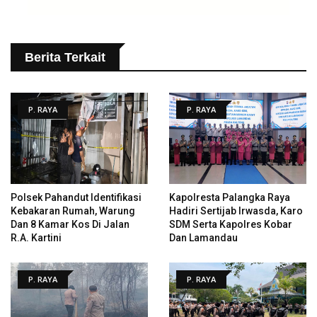
Berita Terkait
P. RAYA
P. RAYA
Polsek Pahandut Identifikasi
Kapolresta Palangka Raya
Kebakaran Rumah, Warung
Hadiri Sertijab Irwasda, Karo
Dan 8 Kamar Kos Di Jalan
SDM Serta Kapolres Kobar
R.A. Kartini
Dan Lamandau
P. RAYA
P. RAYA