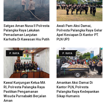
Satgas Aman Nusa II Polresta
Awali Pam Aksi Damai,
Palangka Raya Lakukan
Polresta Palangka Raya Gelar
Pemadaman Lanjutan
Apel Kesiapan Di Kantor PT.
Karhutla Di Kawasan Hiu Putih
PLN UP3
P. RAYA
P. RAYA
Kawal Kunjungan Ketua MA
Amankan Aksi Damai Di
RI, Polresta Palangka Raya
Kantor PLN, Polresta
Pastikan Pengamanan
Palangka Raya Kedepankan
Wisuda Purnabakti Berjalan
Sikap Humanis
Aman