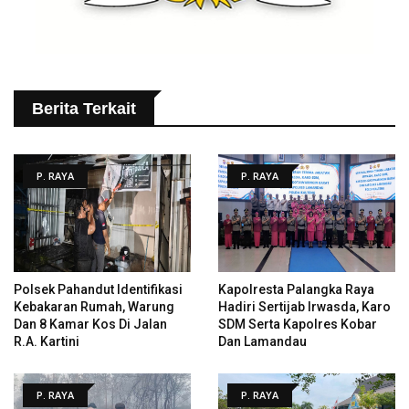
Berita Terkait
P. RAYA
P. RAYA
Polsek Pahandut Identifikasi
Kapolresta Palangka Raya
Kebakaran Rumah, Warung
Hadiri Sertijab Irwasda, Karo
Dan 8 Kamar Kos Di Jalan
SDM Serta Kapolres Kobar
R.A. Kartini
Dan Lamandau
P. RAYA
P. RAYA