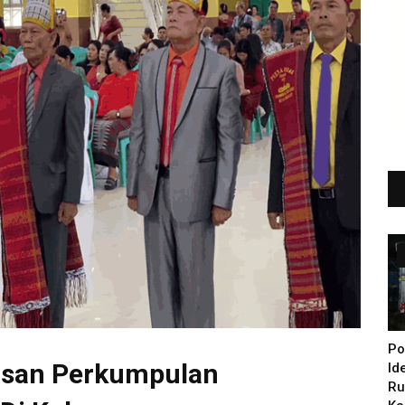
Po
san Perkumpulan
Id
Ru