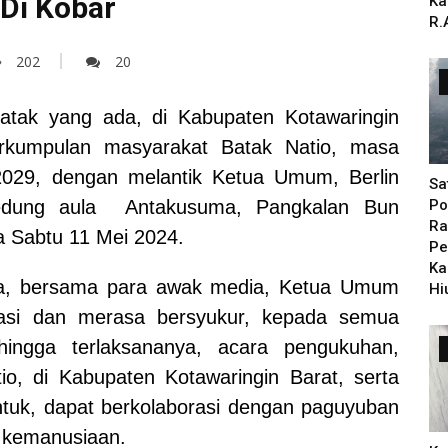
 Di Kobar
Ka
R.
202
20
tak yang ada, di Kabupaten Kotawaringin
rkumpulan masyarakat Batak Natio, masa
2029, dengan melantik Ketua Umum, Berlin
Sa
gedung aula Antakusuma, Pangkalan Bun
Po
Ra
a Sabtu 11 Mei 2024.
Pe
Ka
a, bersama para awak media, Ketua Umum
Hi
siasi dan merasa bersyukur, kepada semua
ingga terlaksananya, acara pengukuhan,
o, di Kabupaten Kotawaringin Barat, serta
tuk, dapat berkolaborasi dengan paguyuban
l kemanusiaan.