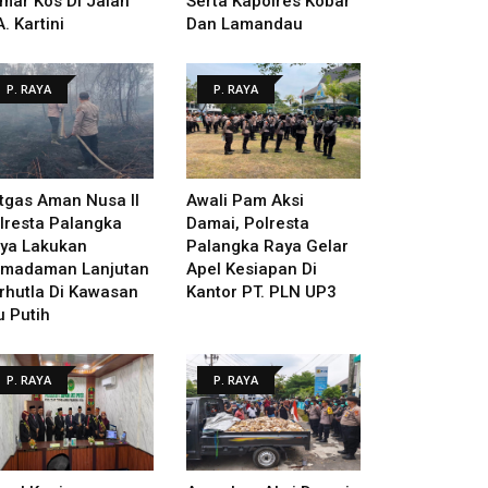
mar Kos Di Jalan
Serta Kapolres Kobar
A. Kartini
Dan Lamandau
P. RAYA
P. RAYA
tgas Aman Nusa II
Awali Pam Aksi
lresta Palangka
Damai, Polresta
ya Lakukan
Palangka Raya Gelar
madaman Lanjutan
Apel Kesiapan Di
rhutla Di Kawasan
Kantor PT. PLN UP3
u Putih
P. RAYA
P. RAYA