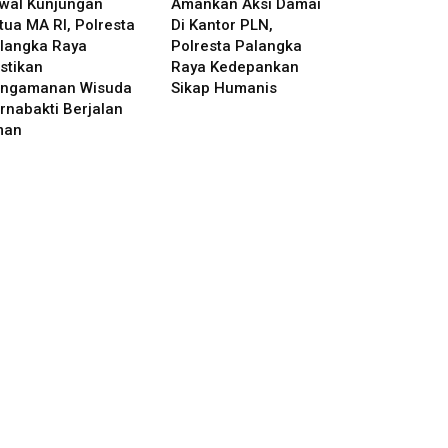
wal Kunjungan
Amankan Aksi Damai
tua MA RI, Polresta
Di Kantor PLN,
langka Raya
Polresta Palangka
stikan
Raya Kedepankan
ngamanan Wisuda
Sikap Humanis
rnabakti Berjalan
man