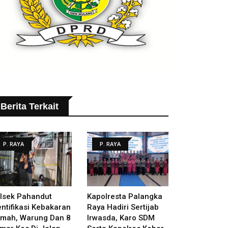
Berita Terkait
P. RAYA
P. RAYA
lsek Pahandut
Kapolresta Palangka
entifikasi Kebakaran
Raya Hadiri Sertijab
mah, Warung Dan 8
Irwasda, Karo SDM