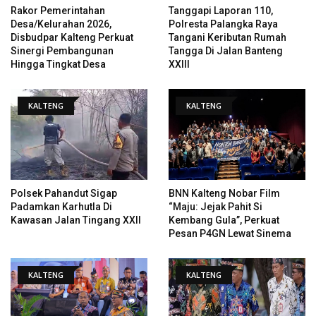
Rakor Pemerintahan
Tanggapi Laporan 110,
Desa/Kelurahan 2026,
Polresta Palangka Raya
Disbudpar Kalteng Perkuat
Tangani Keributan Rumah
Sinergi Pembangunan
Tangga Di Jalan Banteng
Hingga Tingkat Desa
XXIII
KALTENG
KALTENG
Polsek Pahandut Sigap
BNN Kalteng Nobar Film
Padamkan Karhutla Di
“Maju: Jejak Pahit Si
Kawasan Jalan Tingang XXII
Kembang Gula”, Perkuat
Pesan P4GN Lewat Sinema
KALTENG
KALTENG